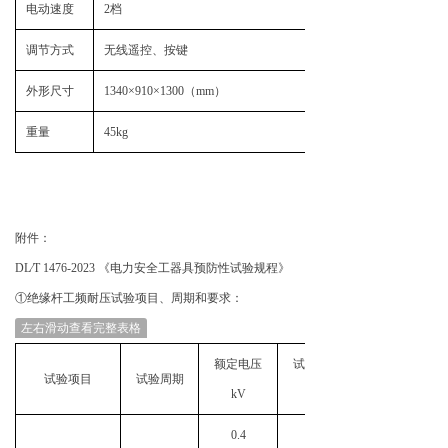
电动速度
2档
调节方式
无线遥控、按键
外形尺寸
1340×910×1300（mm）
重量
45kg
附件：
DL∕T 1476-2023 《电力安全工器具预防性试验规程》
①绝缘杆工频耐压试验项目、周期和要求：
左右滑动查看完整表格
额定电压
试验长度
试验项目
试验周期
kV
m
0.4
0.08