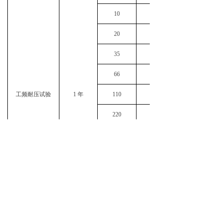
10
0.07
20
0.8
35
0.9
66
1.0
工频耐压试验
1 年
110
1.3
220
2.1
330
3.2
500
4.1
750
4.7
1000
6.3
注：表中数据为海拔 1000m 及以下的试验长度和电压。