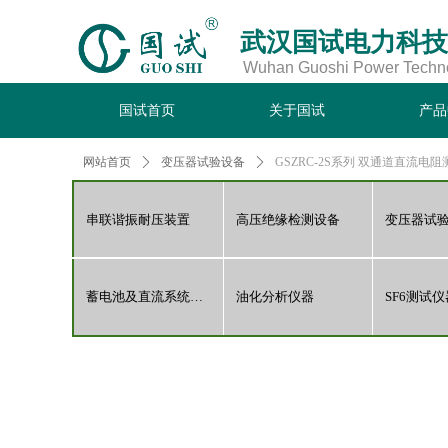
武汉国试电力科技
Wuhan Guoshi Power Technol
国试首页
关于国试
产品
网站首页
ꄲ
变压器试验设备
ꄲ
GSZRC-2S系列 双通道直流电
国试首页
关于国试
产品
串联谐振耐压装置
高压绝缘检测设备
变压器试
蓄电池及直流系统检测
油化分析仪器
SF6测试仪