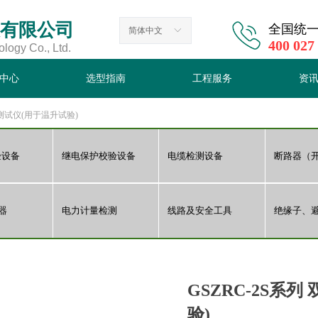
有限公司
全国统
简体中文
ꀅ
400 027
ogy Co., Ltd.
中心
选型指南
工程服务
资
阻测试仪(用于温升试验)
中心
选型指南
工程服务
资
验设备
继电保护校验设备
电缆检测设备
器
电力计量检测
线路及安全工具
绝缘子、
GSZRC-2S系
验)