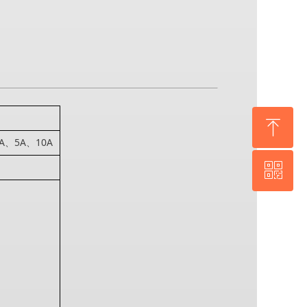
ꁸ
A、5A、10A
ꀥ
回到顶部
WhatsApp 二维码