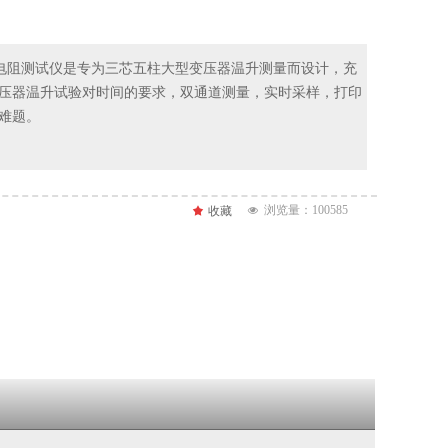
直流电阻测试仪是专为三芯五柱大型变压器温升测量而设计，充
压器温升试验对时间的要求，双通道测量，实时采样，打印
难题。
浏览量：100
585
끄
收藏
넶