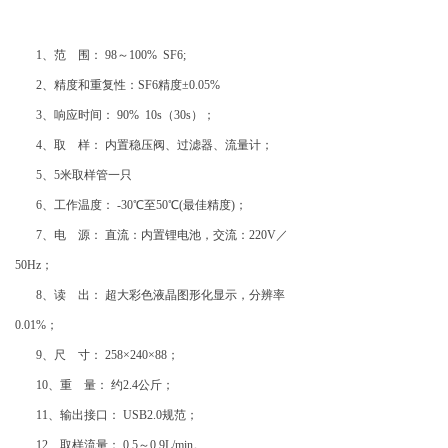
1、范 围： 98～100% SF6;
2、精度和重复性：SF6精度±0.05%
3、响应时间： 90% 10s（30s）；
4、取 样： 内置稳压阀、过滤器、流量计；
5、
5
米取样管一只
6、工作温度： -30℃至50℃(最佳精度)；
7、电 源： 直流：内置锂电池，交流：220V／
50Hz；
8、读 出： 超大彩色液晶图形化显示，分辨率
0.01%；
9、尺 寸： 258×240×88；
10、重 量： 约2.4公斤；
11、输出接口： USB2.0规范；
12、取样流量： 0.5～0.9L/min。