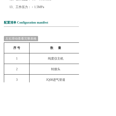
13、工作压力：﹤1.5MPa
配置清单 Configuration manifest
左右滑动查看完整表格
序 号
数 量
1
纯度仪主机
2
转接头
3
JQ08进气管道
4
CQ02出气管道
5
DY03电源线
6
USB数据线