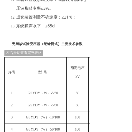
压波形畸变率≤3%。
成套装置测量不确定度：≤±1％；
系统噪声水平：≤65d
无局放试验变压器（绝缘筒式）主要技术参数
左右滑动查看完整表格
额定电压
额定容量
序号
型 号
kV
1
GSYDY（W）-5/50
50
2
GSYDY（W）-5/60
60
3
GSYDY（W）-10/100
100
4
GSYDY（W）-50/100
100