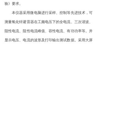
验》要求。
本仪器采用微电脑进行采样、控制等先进技术，可
测量氧化锌避雷器在工频电压下的全电流、三次谐波、
阻性电流、阻性电流峰值、容性电流、有功功率等。并
显示电压、电流的波形及打印输出测试数据。采用大屏
幕液晶显示，汉字菜单提示操作，使人机交换功能更
强
,
同时提供现场的波形显示。本仪器具有接线简单、
测量精度高、可靠性强等特点。仪器体积小、重量轻，
采用一体化设计，便于携带和野外作业。