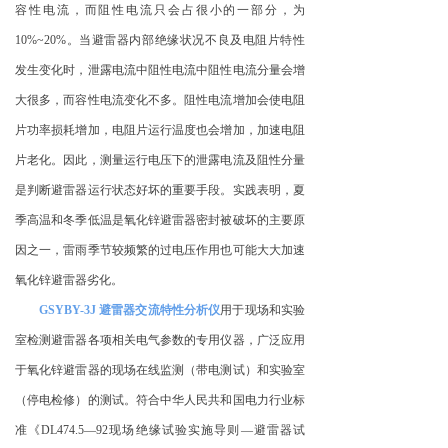
容性电流，而阻性电流只会占很小的一部分，为
10%~20%
。当避雷器内部绝缘状况不良及电阻片特性
发生变化时，泄露电流中阻性电流中阻性电流分量会增
大很多，而容性电流变化不多。阻性电流增加会使电阻
片功率损耗增加，电阻片运行温度也会增加，加速电阻
片老化。因此，测量运行电压下的泄露电流及阻性分量
是判断避雷器运行状态好坏的重要手段。实践表明，夏
季高温和冬季低温是氧化锌避雷器密封被破坏的主要原
因之一，雷雨季节较频繁的过电压作用也可能大大加速
氧化锌避雷器劣化。
GSYBY-3J
避雷器交流特性分析仪
用于现场和实验
室检测避雷器各项相关电气参数的专用仪器，广泛应用
于氧化锌避雷器的现场在线监测（带电测试）和实验室
（停电检修）的测试。符合中华人民共和国电力行业标
准《
DL474.5—92
现场绝缘试验实施导则
—
避雷器试