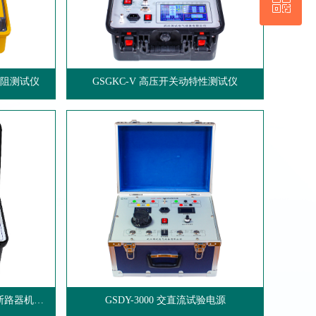
ꀥ
回到顶部
WhatsApp 二维码
路电阻测试仪
GSGKC-V 高压开关动特性测试仪
地断路器机械
GSDY-3000 交直流试验电源